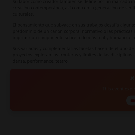
Su labor como creador también se define por un marcado int
creación contemporánea, así como en la generación de senti
culturales.
El pensamiento que subyace en sus trabajos desafía algunas
predominio de un canon corporal normativo o las prácticas i
imprimir un componente sobre todo más real y humano a la
Sus variadas y complementarias facetas hacen de él uno de l
proyectos exploran las fronteras y límites de las disciplinas
danza, performance, teatro.
❌
This event exp
🎟