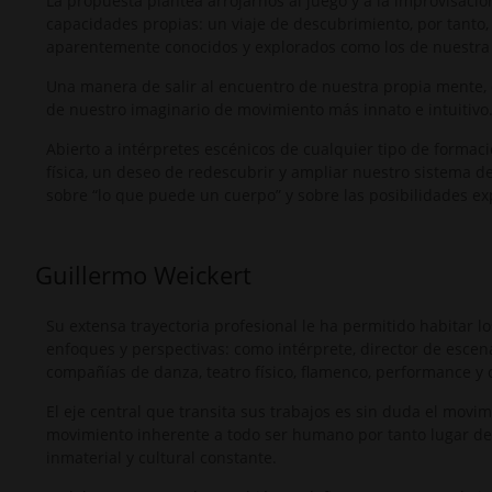
La propuesta plantea arrojarnos al juego y a la improvisación
capacidades propias: un viaje de descubrimiento, por tanto, 
aparentemente conocidos y explorados como los de nuestra 
Una manera de salir al encuentro de nuestra propia mente,
de nuestro imaginario de movimiento más innato e intuitivo
Abierto a intérpretes escénicos de cualquier tipo de formac
física, un deseo de redescubrir y ampliar nuestro sistema d
sobre “lo que puede un cuerpo” y sobre las posibilidades exp
Guillermo Weickert
Su extensa trayectoria profesional le ha permitido habitar lo
enfoques y perspectivas: como intérprete, director de escena
compañías de danza, teatro físico, flamenco, performance y c
El eje central que transita sus trabajos es sin duda el mov
movimiento inherente a todo ser humano por tanto lugar de 
inmaterial y cultural constante.