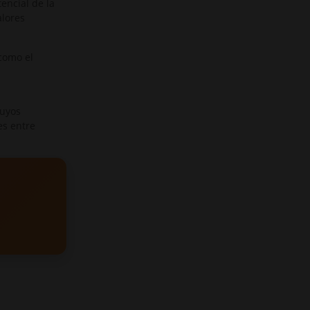
encial de la
alores
como el
cuyos
es entre