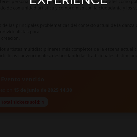
erés personal en los espacios descentralizados y rurales como pot
do de comunidad artística y compromiso con la ciudadanía y los v
 de las principales problemáticas del contexto actual de la danza 
ndividualistas para
 creación.
os artistas multidisciplinares más completos de la escena actual 
 artísticas convencionales, desbordando las tradicionales distincion
 Evento vencido
ired on
15 de junio de 2025 14:30
 Total tickets sold: 1