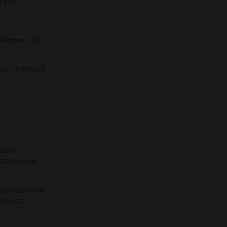
 y las
del mono loco
 la intensidad
iados
pedagogo en
n concepto de
riqueza