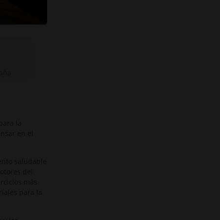
paña
para la
ensar en el
ento saludable
motores del
ercicios más
iales para la