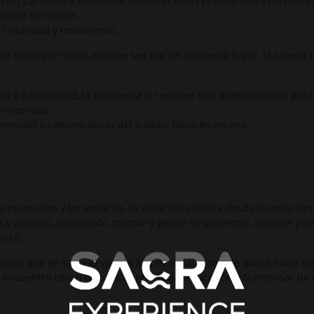
 sin pararnos a cuestionar nuestras ideas previas sobre los límites
sobre territorios
físicalidad y movimiento.
 de conseguir tocar, aunque sea por un momento fugaz, la cabeza 
.
ión y background, la propuesta sí requiere una determinación para
e creencias
resivas y comunicativas del trabajo físico en escena.
s escenarios y los espacios de creación artística desde los más var
 y artístico, coreógrafo, mentor y gestor de proyectos, docente y 
irco.
imiento que en su caso va más allá de la categoría de danza hacia u
encuentro con el otro, de aprendizaje, educación y transmisor de 