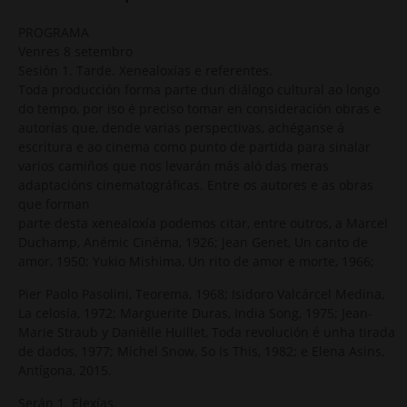
PROGRAMA
Venres 8 setembro
Sesión 1. Tarde. Xenealoxías e referentes.
Toda producción forma parte dun diálogo cultural ao longo
do tempo, por iso é preciso tomar en consideración obras e
autorías que, dende varias perspectivas, achéganse á
escritura e ao cinema como punto de partida para sinalar
varios camiños que nos levarán más aló das meras
adaptacións cinematográficas. Entre os autores e as obras
que forman
parte desta xenealoxía podemos citar, entre outros, a Marcel
Duchamp, Anémic Cinéma, 1926; Jean Genet, Un canto de
amor, 1950; Yukio Mishima, Un rito de amor e morte, 1966;
Pier Paolo Pasolini, Teorema, 1968; Isidoro Valcárcel Medina,
La celosía, 1972; Marguerite Duras, India Song, 1975; Jean-
Marie Straub y Danièlle Huillet, Toda revolución é unha tirada
de dados, 1977; Michel Snow, So Is This, 1982; e Elena Asins,
Antígona, 2015.
Serán 1. Elexías.