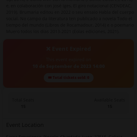
e, en colaboración con José Iges, El giro notacional (CENDEAC,
2019). Brumaria editou en 2022 o seu ensaio Habla del cuerpo
social. No campo da literatura ten publicado a novela Todo el
tiempo del mundo (Libros de Rocamadour, 2014) e o poemario
Muero todos los días 2013-2021 (Eolas ediciones, 2021).
❌ Event Expired
This event expired on
10 de September de 2023 14:00
🎟 Total tickets sold: 0
Total Seats
Available Seats
15
15
Event Location
Sacra Experience, Pincelo, Chantada, Lugo, 27515, Galicia