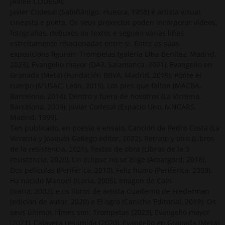
JAVIER CODESAL
Javier Codesal (Sabiñánigo. Huesca, 1958) é artista visual,
cineasta e poeta. Os seus proxectos poden incorporar vídeos,
fotografías, debuxos ou textos e seguen varias liñas
estreitamente relacionadas entre si. Entre as súas
exposicións figuran: Trompetas (galería Elba Benítez, Madrid,
2023), Evangelio mayor (DA2, Salamanca, 2021), Evangelio en
Granada (Meta) (Fundación BBVA, Madrid, 2019), Ponte el
cuerpo (MUSAC, León, 2015), Los pies que faltan (MACBA,
Barcelona, 2014), Dentro y fuera de nosotros (La Virreina,
Barcelona, 2009), Javier Codesal (Espacio Uno, MNCARS,
Madrid, 1999).
Ten publicado, en poesía e ensaio, Canción de Pedro Costa (La
Virreina y Joaquín Gallego editor, 2022), Retrato y otro (Libros
de la resistencia, 2021), Textos de obra (Libros de la 3
resistencia, 2020), Un eclipse no se elige (Amargord, 2018),
Dos películas (Periférica, 2010), Feliz humo (Periférica, 2009),
Ha nacido Manuel (Icaria, 2005), Imagen de Caín
(Icaria, 2002), e os libros de artista Cuaderno de Frederman
(edición de autor, 2020) e El ogro (Caniche Editorial, 2019). Os
seus últimos filmes son: Trompetas (2023), Evangelio mayor
(2021), Calavera resumida (2020), Evangelio en Granada (Meta)