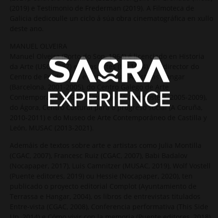
(2019) e Testimonio de Frederman (2019). A Filmoteca de
Galicia dedicoulle un ciclo á súa obra cinematográfica en xullo
deste ano.
MANUEL OLVEIRA
Manuel Olveira (Porto do Son, 1964) é licenciado en Historia
da Arte (USC, 1987) e Belas Artes (UB,1994). Foi director do
Centro de Producción e Residencias Artísticas Hangar
(Barcelona, 2001-2005), do Centro Galego de Arte
Contemporánea, CGAC (Santiago de Compostela, 2005-2009),
do Ágora, Centro Cultural para o progreso social (A Coruña,
2010-2011) e do Museo de Arte Contemporáneo de Castilla y
León, MUSAC (2013-2021).
Ademáis de textos sobre arte e artistas como Julia Montilla
(CGAC, 2007), Francesc Ruiz (CGAC, 2007), Babi Badalov
(Nocapaper, 2017), Luis Camnitzer (MUSAC, 2019), Wolf Vostell
(Puente editores, 2019) ou Hessie (Nocapaper, 2020), ten
publicado o proyecto editorial Complot (Ayuntamiento de
Terrassa e Hangar, 2004), os libros de entrevistas titulados
Entre-vista (CGAC, 2008), Conferencia performativa (This Side
Up, 2014) e Cómo vivir con la memoria (Puente editores, 2018)