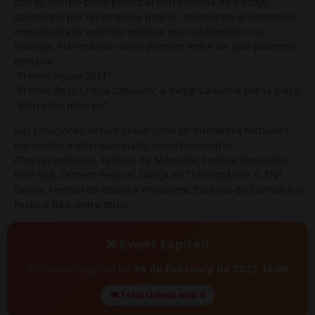
con su cuerpo como principal herramienta de trabajo,
apostando por un lenguaje propio, moldeando el contenido
emocional y la sencillez estética que caracterizan sus
trabajos. Ha recibido varios premios entre los que podemos
destacar:
”Premio Injuve 2011”
“Premio de la Crítica Catalana” a mejor bailarina por la pieza
“Mercedes máis eu”.
Sus creaciones se han presentado en diferentes festivales
nacionales e internacionales como Rencontres
Chorégraphiques, Festival de Marseille, Festival Nouvelles-
Pole Sud, Cement Festival, Dança en Transito,MOV_S, TNT
Dansa, Festival de Otoño a Primavera, Escenas do Cambio y el
Festival Bad, entre otros.
❌ Event Expired
This event expired on
16 de February de 2025 18:00
🎟 Total tickets sold: 0