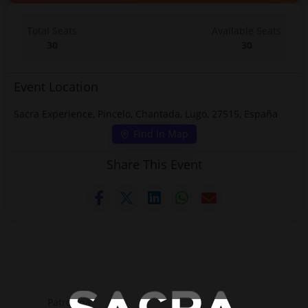
Total Seats
Available Seats
30
30
Event Location
Sacra Experience, Pincelo, Chantada, Lugo, 27515, España
Find In Map
Share This Event
Patrocina