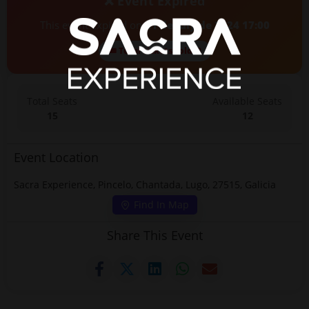
❌ Event Expired
This event expired on
21 de July de 2024 17:00
🎟 Total tickets sold: 3
Total Seats
Available Seats
15
12
Event Location
Sacra Experience, Pincelo, Chantada, Lugo, 27515, Galicia
Find In Map
Share This Event