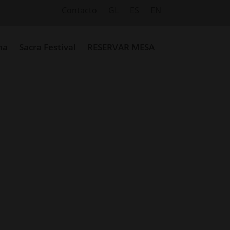
Contacto
GL
ES
EN
ma
Sacra Festival
RESERVAR MESA